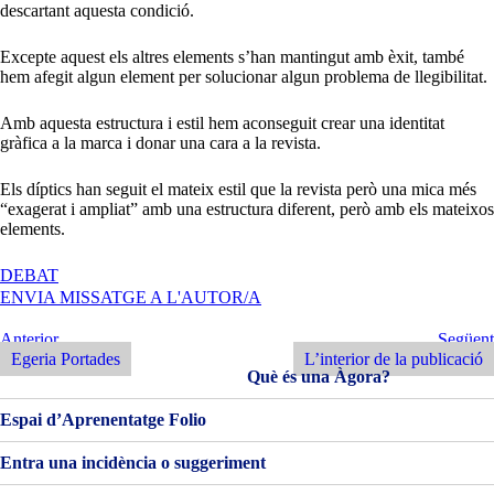
descartant aquesta condició.
Excepte aquest els altres elements s’han mantingut amb èxit, també
hem afegit algun element per solucionar algun problema de llegibilitat.
Amb aquesta estructura i estil hem aconseguit crear una identitat
gràfica a la marca i donar una cara a la revista.
Els díptics han seguit el mateix estil que la revista però una mica més
“exagerat i ampliat” amb una estructura diferent, però amb els mateixos
elements.
A
DEBAT
PORTADA
ENVIA MISSATGE A L'AUTOR/A
EGERIA
Navegació
Entrada
Següent
Anterior
Següent
Anterior
Entrada
Egeria Portades
L’interior de la publicació
d'entrades
Què és una Àgora?
Espai d’Aprenentatge Folio
Entra una incidència o suggeriment