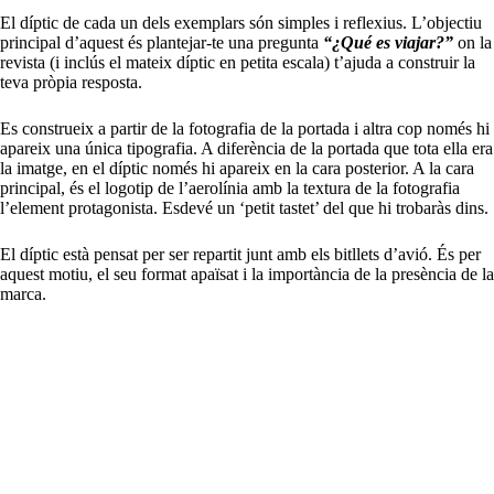
El díptic de cada un dels exemplars són simples i reflexius. L’objectiu
principal d’aquest és plantejar-te una pregunta
“¿Qué es viajar?”
on la
revista (i inclús el mateix díptic en petita escala) t’ajuda a construir la
teva pròpia resposta.
Es construeix a partir de la fotografia de la portada i altra cop només hi
apareix una única tipografia. A diferència de la portada que tota ella era
la imatge, en el díptic només hi apareix en la cara posterior. A la cara
principal, és el logotip de l’aerolínia amb la textura de la fotografia
l’element protagonista. Esdevé un ‘petit tastet’ del que hi trobaràs dins.
El díptic està pensat per ser repartit junt amb els bitllets d’avió. És per
aquest motiu, el seu format apaïsat i la importància de la presència de la
marca.