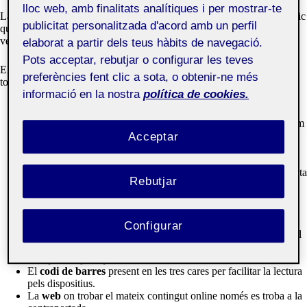
lloc web, amb finalitats analítiques i per mostrar-te
La revista segueix mantenint els marges utilitzats pel seu interior, l’únic
publicitat personalitzada d'acord amb un perfil
que varia és la retícula. Aquesta ens permet construir un disseny
vertical.
elaborat a partir dels teus hàbits de navegació.
Pots acceptar, rebutjar o configurar les teves
Els elements fixes que es mantindran en el disseny de la portada en
preferències fent clic a sota, o obtenir-ne més
totes les futures publicacions són:
informació en la nostra
política de cookies.
El
logotip
d’Egeria Magazine a la part inferior de la portada.
Sempre amb la mateixa textura que la fotografia i amb un mínim
de contrast. Aquest element hi és present també al llom i la
Acceptar
contraportada en una mida més inferior.
Una
fotografia a sang
que serà la protagonista de la portada i
contraportada. Serà on se centri l’atenció i el que marcarà la resta
Rebutjar
d’elements. Aquesta sempre serà al·ludirà a textures i instants
volàtils.
A la part superior, l’
eslògan de la publicació
, un recompte de
dades
importants que variarà en funció del contingut i el
Configurar
número d’exemplar
. Aquest número apareix juntament amb el
logotip al llom.
A la part mitja esquerra, l’
editorial
.
El
codi de barres
present en les tres cares per facilitar la lectura
pels dispositius.
La
web
on trobar el mateix contingut online només es troba a la