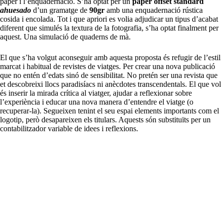
paper i l’enquadernació. S’ha optat per un
paper offset standard
ahuesado
d’un gramatge de
90gr
amb una enquadernació rústica
cosida i encolada. Tot i que apriori es volia adjudicar un tipus d’acabat
diferent que simulés la textura de la fotografia, s’ha optat finalment per
aquest. Una simulació de quaderns de mà.
El que s’ha volgut aconseguir amb aquesta proposta és refugir de l’estil
marcat i habitual de revistes de viatges. Per crear una nova publicació
que no entén d’edats sinó de sensibilitat. No pretén ser una revista que
et descobreixi llocs paradisíacs ni anècdotes transcendentals. El que vol
és inserir la mirada crítica al viatger, ajudar a reflexionar sobre
l’experiència i educar una nova manera d’entendre el viatge (o
recuperar-la). Segueixen tenint el seu espai elements importants com el
logotip, però desapareixen els titulars. Aquests són substituïts per un
contabilitzador variable de idees i reflexions.