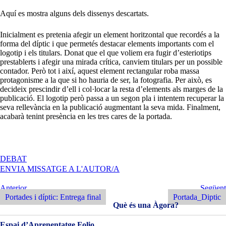
Aquí es mostra alguns dels dissenys descartats.
Inicialment es pretenia afegir un element horitzontal que recordés a la
forma del díptic i que permetés destacar elements importants com el
logotip i els titulars. Donat que el que voliem era fugir d’esteriotips
prestablerts i afegir una mirada crítica, canviem titulars per un possible
contador. Però tot i així, aquest element rectangular roba massa
protagonisme a la que si ho hauria de ser, la fotografia. Per això, es
decideix prescindir d’ell i col·locar la resta d’elements als marges de la
publicació. El logotip però passa a un segon pla i intentem recuperar la
seva rellevància en la publicació augmentant la seva mida. Finalment,
acabarà tenint presència en les tres cares de la portada.
A
DEBAT
LA
ENVIA MISSATGE A L'AUTOR/A
PORTADA
Navegació
Entrada
Següent
Anterior
Següent
Anterior
Entrada
Portades i díptic: Entrega final
Portada_Diptic
d'entrades
Què és una Àgora?
Espai d’Aprenentatge Folio