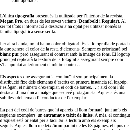
contraportada.
L’única
tipografia
present és la utilitzada per l’interior de la revista,
Megan Pro
, en dues de les seves variants (
Demibold
i
Regular
). Al
ser tot títols i informació a destacar s’ha optat per utilitzar només la
família tipogràfica sense serifa.
Per altra banda, no hi ha un color obligatori. És la fotografia de portada
la que genera el color de la resta d’elements. Sempre es prioritzarà pel
blanc pur
però assegurant el contrast amb la imatge de fons. El logotip
principal replicarà la textura de la fotografia assegurant sempre com
s’ha apuntat anteriorment el mínim contrast.
Els aspectes que assegurant la continuïtat són principalment la
distribució fixe dels elements d’escrits en primera instància (el logotip,
l’eslògan, el número d’exemplar, el codi de barres, …) així com l’ús
destacat d’una única imatge que esdevé protagonista. Aquesta és una
subtilesa del tema o fil conductor de l’exemplar.
La part del codi de barres que hi apareix al llom formarà, junt amb els
següents exemplars, un
entramat o teixit de línies
. A més, el contingut
d’aquest està orientat per a facilitar la lectura amb els exemplars
seguits. Aquest llom medeix
5mm
partint de les 68 pàgines, el tipus de