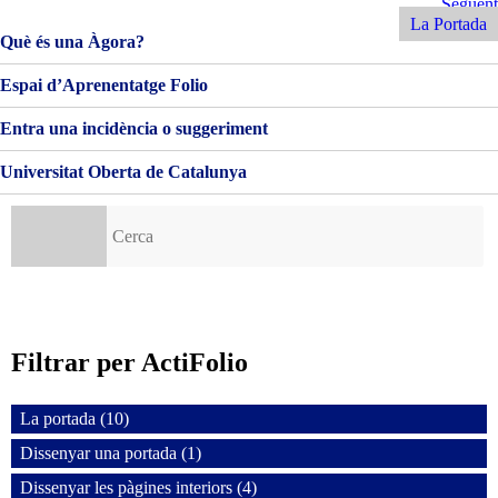
Navegació
Següent
Següent
Entrada
La Portada
d'entrades
Què és una Àgora?
Espai d’Aprenentatge Folio
Entra una incidència o suggeriment
Universitat Oberta de Catalunya
Cerca:
Filtrar per ActiFolio
La portada (10)
Dissenyar una portada (1)
Dissenyar les pàgines interiors (4)