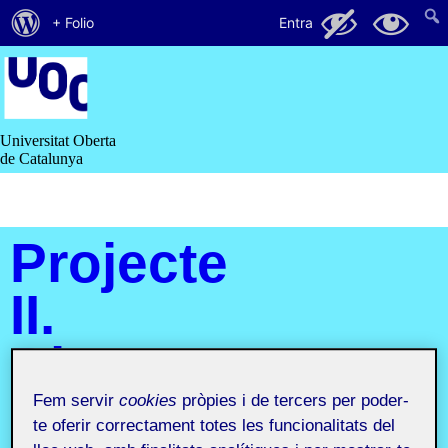
Quant
81
24
+ Folio
Entra
al
Saltar
al
WordPress
contingut
Universitat Oberta
de Catalunya
Projecte
II.
Disseny
editorial
Fem servir
cookies
pròpies i de tercers per poder-
te oferir correctament totes les funcionalitats del