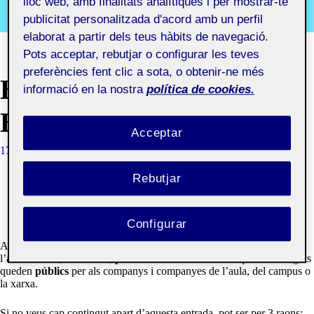
lloc web, amb finalitats analítiques i per mostrar-te
Segon semestre 2019-2020. Aula 1
publicitat personalitzada d'acord amb un perfil
elaborat a partir dels teus hàbits de navegació.
Pots acceptar, rebutjar o configurar les teves
preferències fent clic a sota, o obtenir-ne més
BENVINGUTS I
informació en la nostra
política de cookies.
BENVINGUDES!
Acceptar
17 SETEMBRE, 2019
QUELIC BERGA CARRERAS
Rebutjar
Una Àgora reuneix els treballs públics i privats d’un grup
d’estudiants d’una Aula de la Universitat Oberta de
Catalunya.
Configurar
Aquí els companys i companyes podràn
compartir
les activitats de
l’aula entre si,
comentar
,
presentar
al RAC i decidir quins continguts
queden
públics
per als companys i companyes de l’aula, del campus o
la xarxa.
Si no veus cap contingut apart d’aquesta entrada, pot ser per 3 raons: