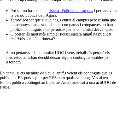
Pot ser no has entrat al
sistema Folio i/o al campus
i per tant veus
la versió pública de l’Àgora.
També pot ser que sí que hagis entrat al campus però resulta que
no pertanys a aquesta aula i els companys i companyes no han
publicat continguts amb permisos per la comunitat del campus.
O potser, és molt més simple! Potser encara ningú ha publicat
res! Vols ser el/la primer/a?
Si no pertanys a la comunitat UOC i veus treballs és perquè els
i les estudiants han decidit deixar alguns continguts visibles per
a tothom.
En canvi, si ets membre de l’aula, aniràs veient els continguts que es
publiquin. Els pots seguir per RSS com qualsevol blog. Ves al teu
Folio i publica contingut amb permís Aula i associat a una actiUOC de
l’aula.